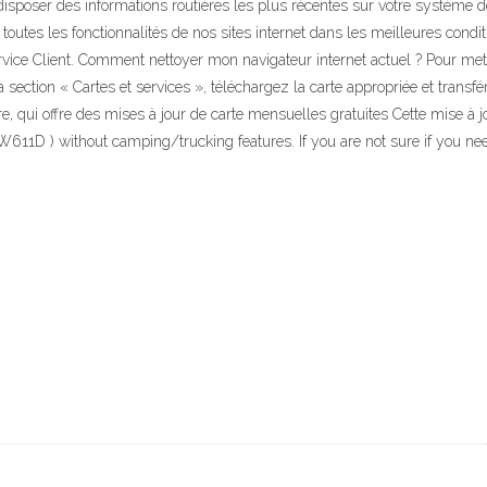
isposer des informations routières les plus récentes sur votre système d
toutes les fonctionnalités de nos sites internet dans les meilleures condi
ervice Client. Comment nettoyer mon navigateur internet actuel ? Pour met
a section « Cartes et services », téléchargez la carte appropriée et transf
e, qui offre des mises à jour de carte mensuelles gratuites Cette mise à
611D ) without camping/trucking features. If you are not sure if you need