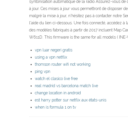
syntonisation automatique de la radio Assurez-vous de d
à jour. Ces mises à jour vous permettront de disposer de 
malgré la mise à jour, n'hésitez pas à contacter notre S
l'aide du lien ci-dessous. Une fois connecté, accédez à l
des modèles fabriqués à partir de 2017 incluent Map Car
W611D. This firmware is the same for all models ( INE-W
vpn luar negeri gratis
using a vpn netflix
thomson router wifi not working
ping vpn
watch el clasico live free
real madrid vs barcelona match live
change location in android
est harry potter sur netflix aux états-unis
when is formula 1 on tv