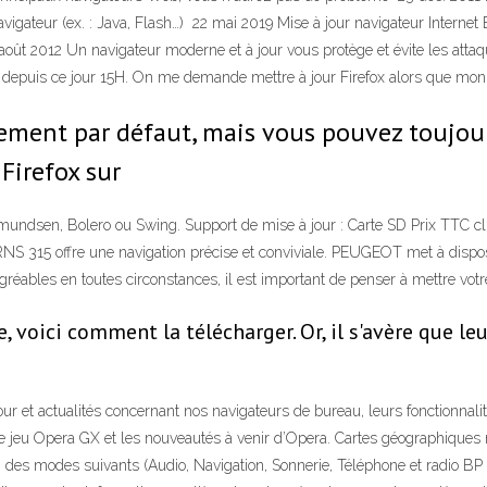
avigateur (ex. : Java, Flash…) 22 mai 2019 Mise à jour navigateur Internet 
 août 2012 Un navigateur moderne et à jour vous protège et évite les attaq
l depuis ce jour 15H. On me demande mettre à jour Firefox alors que mon
ement par défaut, mais vous pouvez toujour
Firefox sur
dsen, Bolero ou Swing. Support de mise à jour : Carte SD Prix TTC clien
RNS 315 offre une navigation précise et conviviale. PEUGEOT met à dispos
 agréables en toutes circonstances, il est important de penser à mettre vot
le, voici comment la télécharger. Or, il s'avère que 
ur et actualités concernant nos navigateurs de bureau, leurs fonctionnalité
de jeu Opera GX et les nouveautés à venir d’Opera. Cartes géographiques 
s modes suivants (Audio, Navigation, Sonnerie, Téléphone et radio BP (s’i